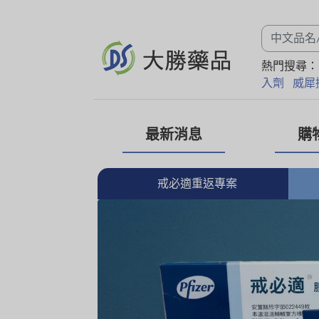
熱門搜尋：
入劑
威犀
最新消息
購
戒必適重返專案